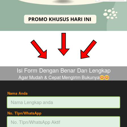
Isi Form Dengan Benar Dan Lengkap
Agar Mudah & Cepat Mengirim Bukunya
Nama Anda
No. Tlpn/WhatsApp