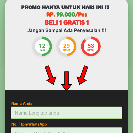
PROMO HANYA UNTUK HARI INI !!!
RP. 
99.000
/Pcs
BELI 1 GRATIS 1
Jangan Sampai Ada Penyesalan !!!
12
29
52
JAM
MENIT
DETIK
Nama Anda
No. Tlpn/WhatsApp