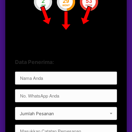
2
29
52
JAM
MENIT
DETIK
Data Penerima:
Jumlah Pesanan