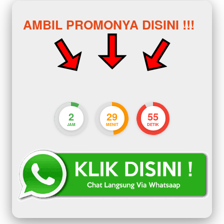
AMBIL PROMONYA DISINI !!!
2
29
54
JAM
MENIT
DETIK