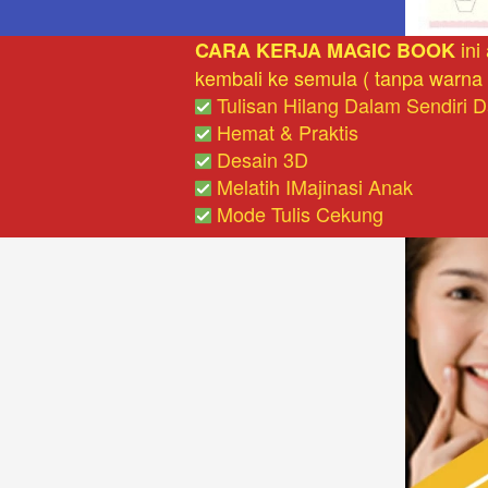
 in
CARA KERJA MAGIC BOOK
kembali ke semula ( tanpa warna 
 Tulisan Hilang Dalam Sendiri 
 Hemat & Praktis
 Desain 3D
 Melatih IMajinasi Anak
 Mode Tulis Cekung