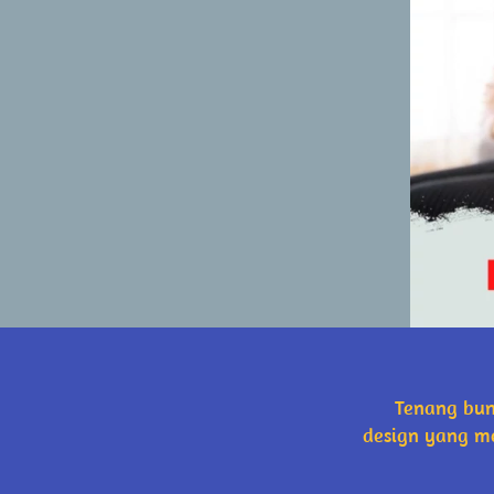
Tenang bun 
design yang m