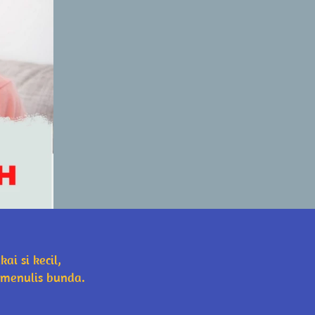
i si kecil, 
menulis bunda.