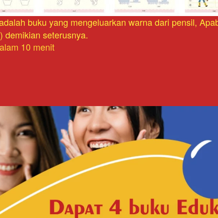
i adalah buku yang mengeluarkan warna dari pensil, Apa
) demikian seterusnya.
Dalam 10 menit