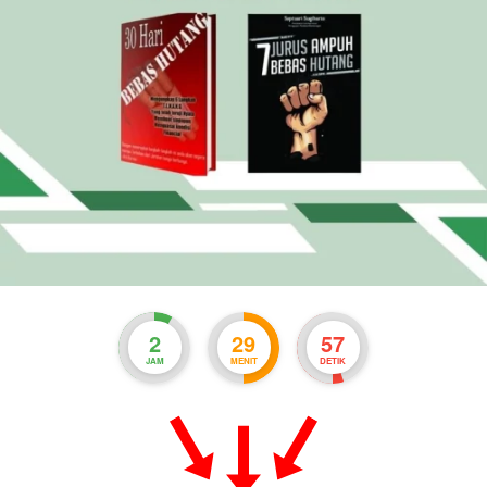
2
29
56
JAM
MENIT
DETIK